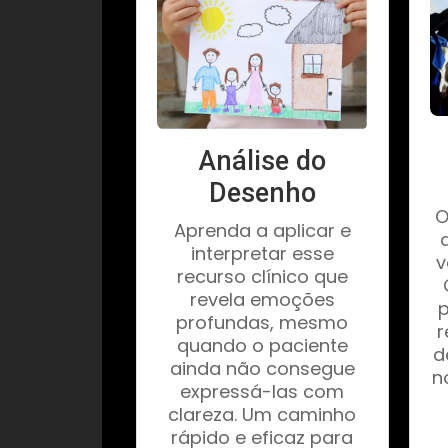
Análise do
Desenho
O
Aprenda a aplicar e
interpretar esse
v
recurso clínico que
revela emoções
p
profundas, mesmo
r
quando o paciente
d
ainda não consegue
n
expressá-las com
clareza. Um caminho
rápido e eficaz para