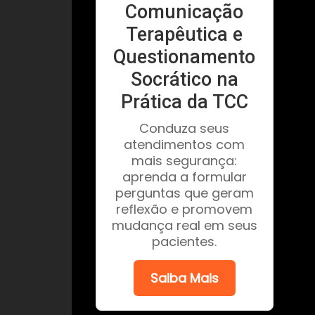
Comunicação
Terapêutica e
Questionamento
Socrático na
Prática da TCC
Conduza seus
atendimentos com
mais segurança:
aprenda a formular
perguntas que geram
reflexão e promovem
mudança real em seus
pacientes.
Saiba Mais