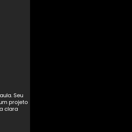
aula. Seu
 um projeto
a clara