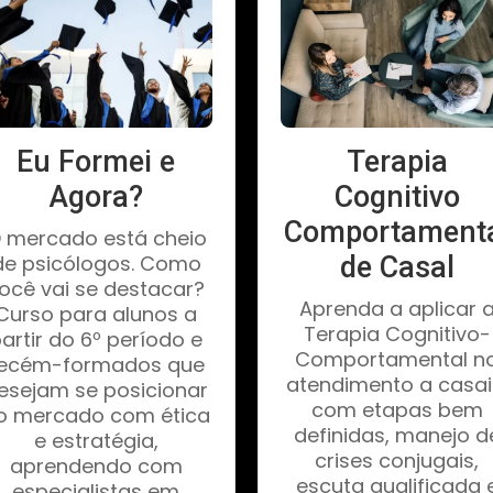
Eu Formei e
Terapia
Agora?
Cognitivo
Comportament
 mercado está cheio
de psicólogos. Como
de Casal
ocê vai se destacar?
Aprenda a aplicar 
Curso para alunos a
Terapia Cognitivo-
artir do 6º período e
Comportamental n
ecém-formados que
atendimento a casai
esejam se posicionar
com etapas bem
o mercado com ética
definidas, manejo d
e estratégia,
crises conjugais,
aprendendo com
escuta qualificada 
especialistas em