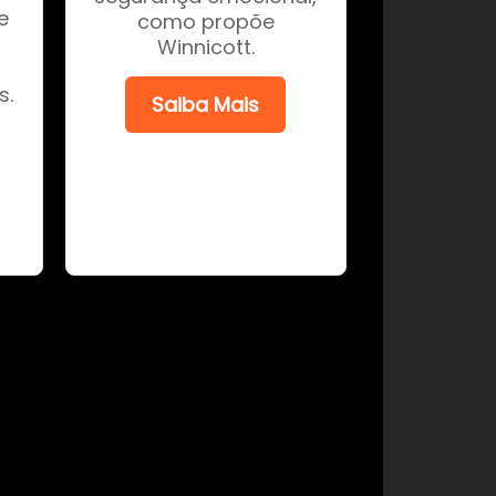
e
como propõe
Winnicott.
s.
Saiba Mais