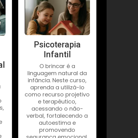
Psicoterapia
Infantil
al
O brincar é a
linguagem natural da
infância. Neste curso,
a
aprenda a utilizá-lo
como recurso projetivo
o
e terapêutico,
s,
acessando o não-
verbal, fortalecendo a
e
autoestima e
promovendo
e
segurança emocional,