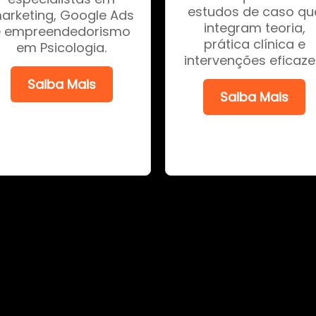
estudos de caso qu
arketing, Google Ads
integram teoria,
e empreendedorismo
prática clínica e
em Psicologia.
intervenções eficaze
Saiba Mais
Saiba Mais