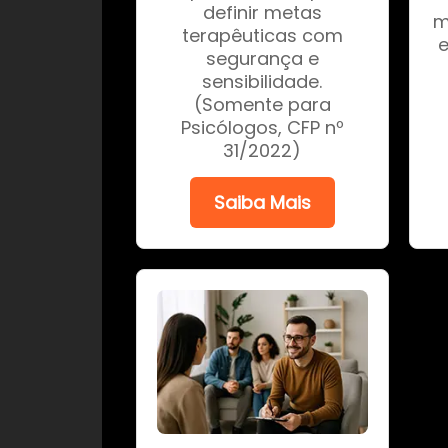
definir metas
m
terapêuticas com
segurança e
sensibilidade.
(Somente para
Psicólogos, CFP nº
31/2022)
Saiba Mais